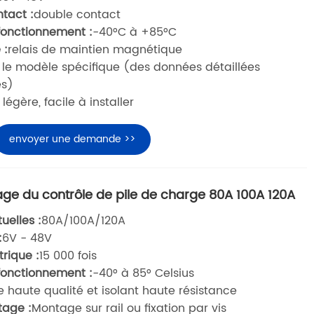
tact :
double contact
onctionnement :
-40°C à +85°C
 :
relais de maintien magnétique
 le modèle spécifique (des données détaillées
es)
égère, facile à installer
envoyer une demande >>
lage du contrôle de pile de charge 80A 100A 120A
uelles :
80A/100A/120A
:
6V - 48V
trique :
15 000 fois
onctionnement :
-40° à 85° Celsius
e haute qualité et isolant haute résistance
age :
Montage sur rail ou fixation par vis