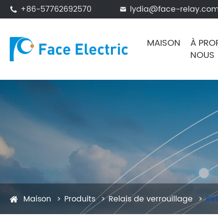
+86-57762692570
lydia@face-relay.co


MAISON
À PRO
NOUS
Maison
Produits
Relais de verrouillage
Rel