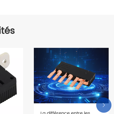
tés

les