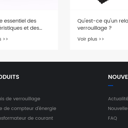
relais à verrouillage 
relais ordinaires
Voir plus >>
ce qu'un relais de
llage ?
s >>
ODUITS
NOUVE
is de verrouillage
Actualité
te de compteur d'énergie
Nouvelles
nsformateur de courant
FAQ