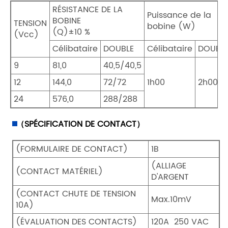
RÉSISTANCE DE LA
Puissance de la
BOBINE
TENSION
bobine (W)
(Q)±10 %
(Vcc)
Célibataire
DOUBLE
Célibataire
DOUBL
9
81,0
40,5/40,5
12
144,0
72/72
1h00
2h00
24
576,0
288/288
（SPÉCIFICATION DE CONTACT）
(FORMULAIRE DE CONTACT)
1B
(ALLIAGE
(CONTACT MATÉRIEL)
D'ARGENT
(CONTACT CHUTE DE TENSION
Max.10mV
10A)
(ÉVALUATION DES CONTACTS)
120A 250 VAC