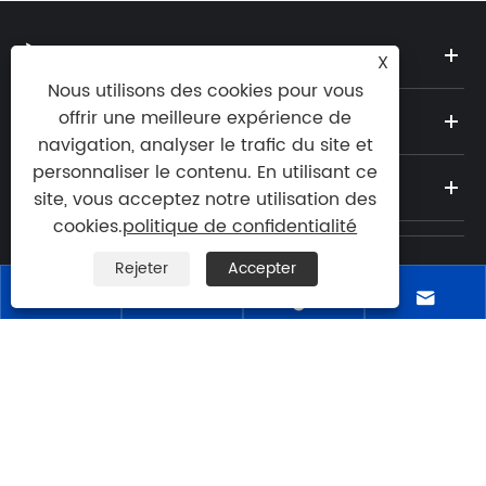
À PROPOS DE NOUS
X
Nous utilisons des cookies pour vous
offrir une meilleure expérience de
PRODUITS
navigation, analyser le trafic du site et
personnaliser le contenu. En utilisant ce
NOUVELLES
site, vous acceptez notre utilisation des
cookies.
politique de confidentialité
Rejeter
Accepter
Tél:





+86-57762692570
E-mail:

lydia@face-relay.com
Adresse: No.6, route Jieda, ville de Liushi,
ville de Yueqing, ville de Wenzhou, province
